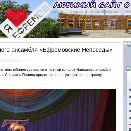
Главная
О городе
Музыка Ефремова
Муз
ного ансамбля «Ефремовские Непоседы»
 летнего юбилея состоялся отчётный концерт Народного ансамбля
ль Светлана Панина представила на суд зрителя прекрасную