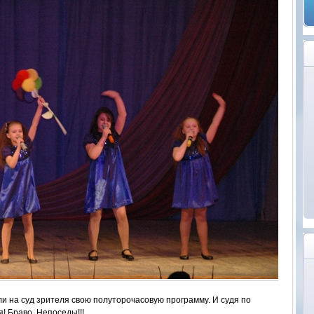
и на суд зрителя свою полуторочасовую программу. И судя по
! Браво, Непоседы!!!