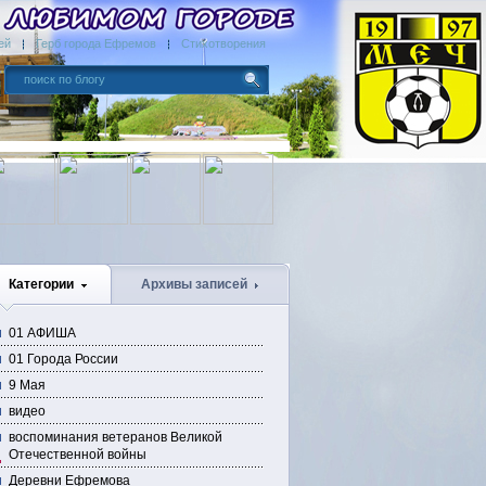
ей
Герб города Ефремов
Стихотворения
Категории
Архивы записей
01 АФИША
01 Города России
9 Мая
видео
воспоминания ветеранов Великой
Отечественной войны
Деревни Ефремова