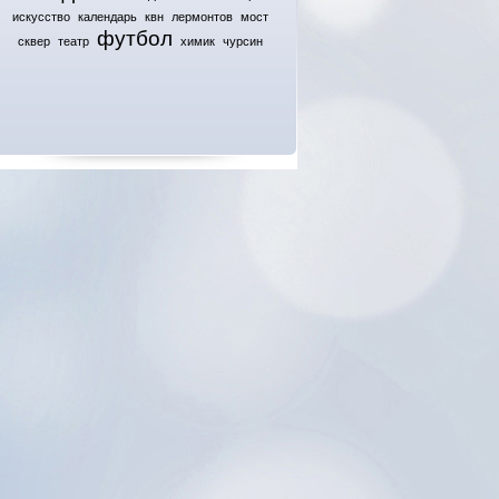
искусство
календарь
квн
лермонтов
мост
футбол
сквер
театр
химик
чурсин