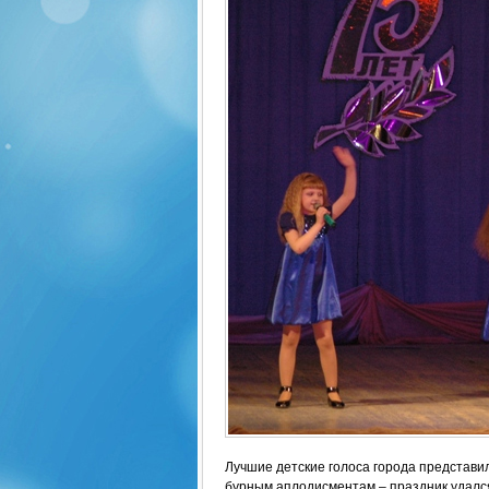
Лучшие детские голоса города представил
бурным аплодисментам – праздник удался