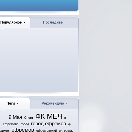
Популярное
Последнее
Теги
Рекомендую
ФК МЕЧ
9 Мая
Спорт
в
город ефремов
ефремове
город
дк
ефремов
химик
ефремовский
интервью