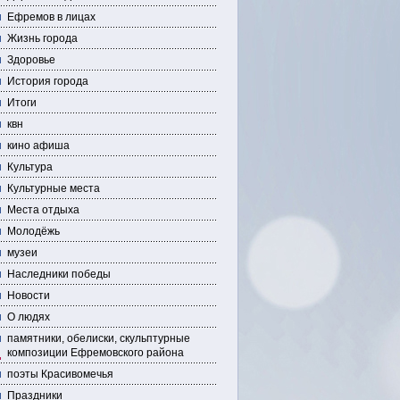
Ефремов в лицах
Жизнь города
Здоровье
История города
Итоги
квн
кино афиша
Культура
Культурные места
Места отдыха
Молодёжь
музеи
Наследники победы
Новости
О людях
памятники, обелиски, скульптурные
композиции Ефремовского района
поэты Красивомечья
Праздники