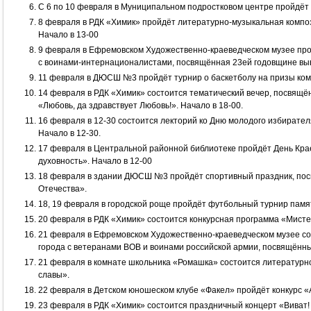
С 6 по 10 февраля в Муниципальном подростковом центре пройдёт 
8 февраля в РДК «Химик» пройдёт литературно-музыкальная компо
Начало в 13-00
9 февраля в Ефремовском Художественно-краеведческом музее про
с воинами-интернационалистами, посвящённая 23ей годовщине выв
11 февраля в ДЮСШ №3 пройдёт турнир о баскетболу на призы ко
14 февраля в РДК «Химик» состоится тематический вечер, посвящ
«Любовь, да здравствует Любовь!». Начало в 18-00.
16 февраля в 12-30 состоится лекторий ко Дню молодого избирател
Начало в 12-30.
17 февраля в Центральной районной библиотеке пройдёт День Кра
духовность». Начало в 12-00
18 февраля в здании ДЮСШ №3 пройдёт спортивный праздник, по
Отечества».
18, 19 февраля в городской роще пройдёт футбольный турнир памят
20 февраля в РДК «Химик» состоится конкурсная программа «Мистер
21 февраля в Ефремовском Художественно-краеведческом музее со
города с ветеранами ВОВ и воинами российской армии, посвящённ
21 февраля в комнате школьника «Ромашка» состоится литератур
славы».
22 февраля в Детском юношеском клубе «Факел» пройдёт конкурс «А
23 февраля в РДК «Химик» состоится праздничный концерт «Виват!