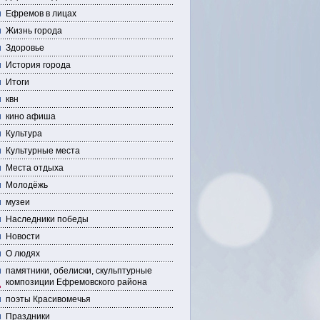
Ефремов в лицах
Жизнь города
Здоровье
История города
Итоги
квн
кино афиша
Культура
Культурные места
Места отдыха
Молодёжь
музеи
Наследники победы
Новости
О людях
памятники, обелиски, скульптурные
композиции Ефремовского района
поэты Красивомечья
Праздники