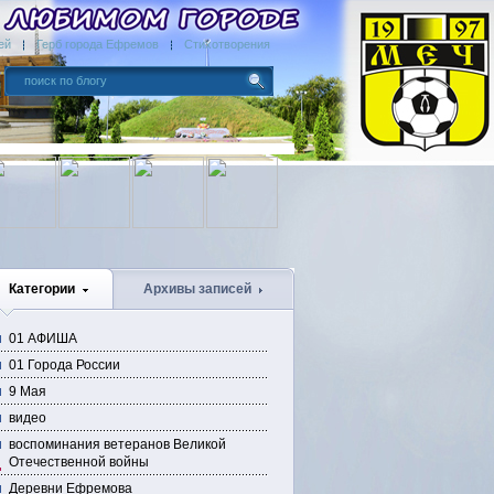
ей
Герб города Ефремов
Стихотворения
Категории
Архивы записей
01 АФИША
01 Города России
9 Мая
видео
воспоминания ветеранов Великой
Отечественной войны
Деревни Ефремова