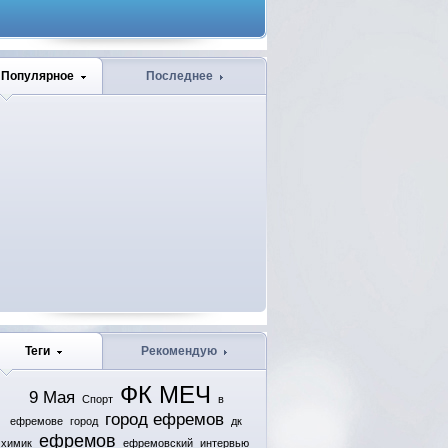
Популярное
Последнее
Теги
Рекомендую
ФК МЕЧ
9 Мая
Спорт
в
город ефремов
ефремове
город
дк
ефремов
химик
ефремовский
интервью