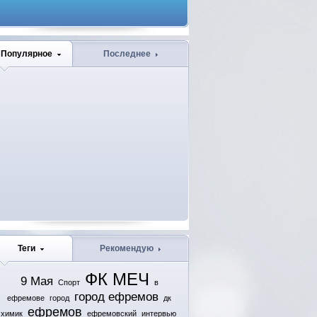
Популярное
Последнее
Теги
Рекомендую
ФК МЕЧ
9 Мая
Спорт
в
город ефремов
ефремове
город
дк
ефремов
химик
ефремовский
интервью