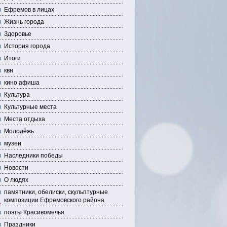
Ефремов в лицах
Жизнь города
Здоровье
История города
Итоги
квн
кино афиша
Культура
Культурные места
Места отдыха
Молодёжь
музеи
Наследники победы
Новости
О людях
памятники, обелиски, скульптурные
композиции Ефремовского района
поэты Красивомечья
Праздники