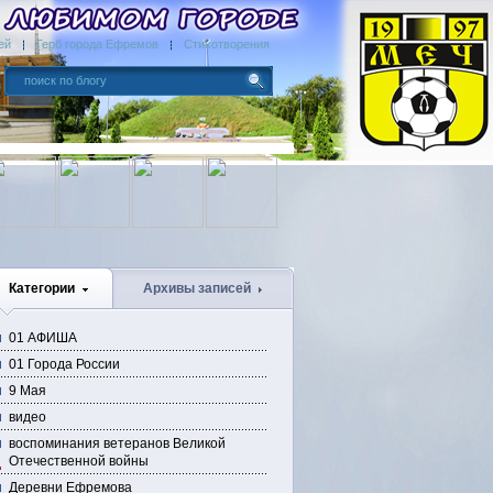
ей
Герб города Ефремов
Стихотворения
Категории
Архивы записей
01 АФИША
01 Города России
9 Мая
видео
воспоминания ветеранов Великой
Отечественной войны
Деревни Ефремова