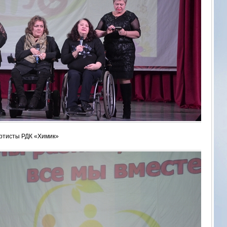
ртисты РДК «Химик»