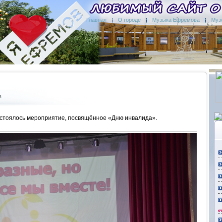
Главная
О городе
Музыка Ефремова
Муз
в
остоялось мероприятие, посвящённое «Дню инвалида».