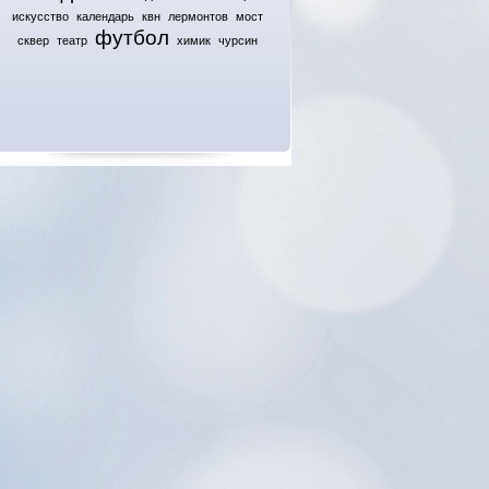
искусство
календарь
квн
лермонтов
мост
футбол
сквер
театр
химик
чурсин