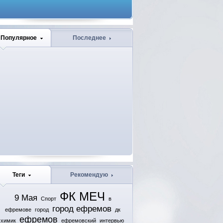
Популярное
Последнее
Теги
Рекомендую
ФК МЕЧ
9 Мая
Спорт
в
город ефремов
ефремове
город
дк
ефремов
химик
ефремовский
интервью