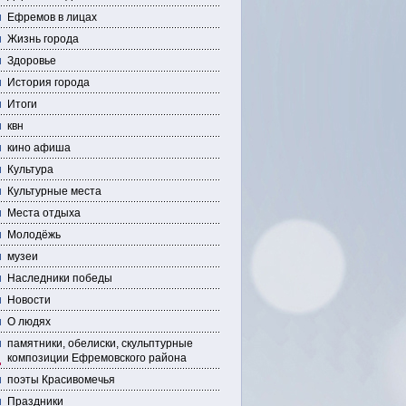
Ефремов в лицах
Жизнь города
Здоровье
История города
Итоги
квн
кино афиша
Культура
Культурные места
Места отдыха
Молодёжь
музеи
Наследники победы
Новости
О людях
памятники, обелиски, скульптурные
композиции Ефремовского района
поэты Красивомечья
Праздники