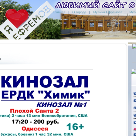
Главная
О городе
Музыка Ефремова
Муз
в