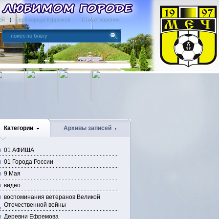
ей
Герб города Ефремов
Стихотворения
Категории
Архивы записей
01 АФИША
01 Города России
9 Мая
видео
воспоминания ветеранов Великой
Отечественной войны
Деревни Ефремова