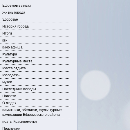
Ефремов в лицах
Жизнь города
Здоровье
История города
Итоги
квн
кино афиша
Культура
Культурные места
Места отдыха
Молодёжь
музеи
Наследники победы
Новости
О людях
памятники, обелиски, скульптурные
композиции Ефремовского района
поэты Красивомечья
Праздники