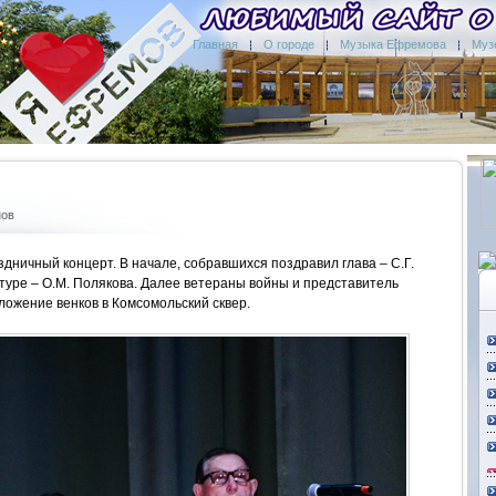
Главная
О городе
Музыка Ефремова
Муз
нов
дничный концерт. В начале, собравшихся поздравил глава – С.Г.
ьтуре – О.М. Полякова. Далее ветераны войны и представитель
ложение венков в Комсомольский сквер.