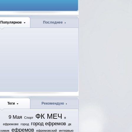
Популярное
Последнее
Теги
Рекомендую
ФК МЕЧ
9 Мая
Спорт
в
город ефремов
ефремове
город
дк
ефремов
химик
ефремовский
интервью