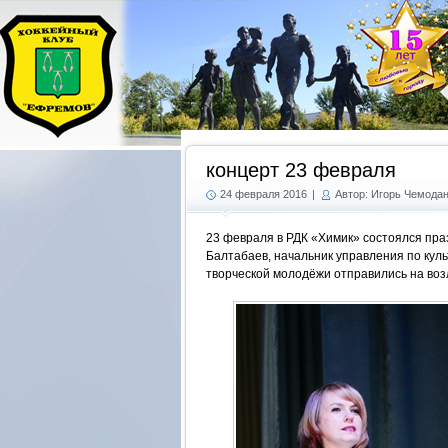
концерт 23 февраля
24 февраля 2016
|
Автор: Игорь Чемода
23 февраля в РДК «Химик» состоялся праз
Балтабаев, начальник управления по кул
творческой молодёжи отправились на воз