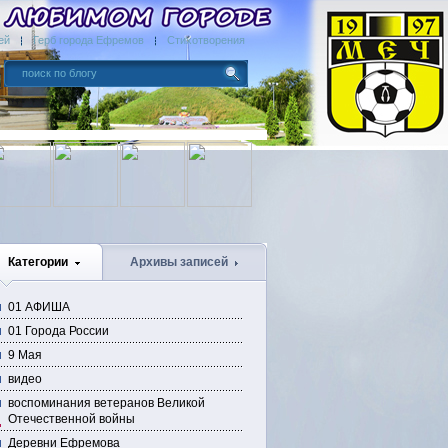
ей
Герб города Ефремов
Стихотворения
Категории
Архивы записей
01 АФИША
01 Города России
9 Мая
видео
воспоминания ветеранов Великой
Отечественной войны
Деревни Ефремова