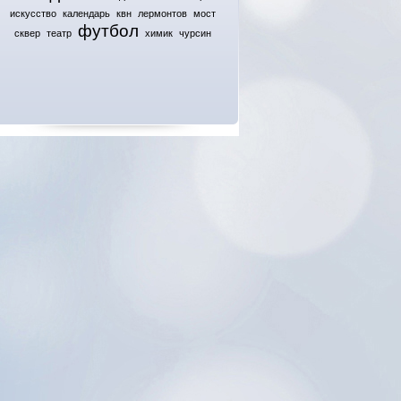
искусство
календарь
квн
лермонтов
мост
футбол
сквер
театр
химик
чурсин