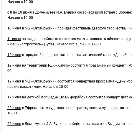
Начало в 12-00
c 8 по 10 июня
в Доме-музее И.А. Бунина состоится цикл встреч с Ворон
Начало в 12-00
10 июня
в МЦ «Октябрьский» пройдёт фестиваль детского творчества «По
11 июня
на стадионе «Химик» состоится матч чемпионата области по ф
«Машиностроитель» (Тула). Начало игр в 15-00 и 17-00
12 июня
в городской роще состоится легкоатлетический кросс «День бега
12 июня
на территории РДК «Химик» состоится праздничный концерт «Рос
00
12 июня
в МЦ «Октябрьский» состоится концертная программа «День Ро
против наркотиков». Начало в 18-00
17 июня
на детской площадке 1го микрорайона состоится концерт детског
22 июня
в Ефремовском художественно-краеведческом музее состоится в
10-00
22 июня
в Доме-музее И.А. Бунина пройдёт вечер памяти «Вы думаете п