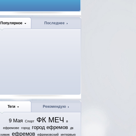
Популярное
Последнее
Теги
Рекомендую
ФК МЕЧ
9 Мая
Спорт
в
город ефремов
ефремове
город
дк
ефремов
химик
ефремовский
интервью