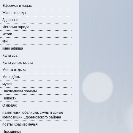
Ефремов в лицах
Жизнь города
Здоровье
История города
Итоги
квн
кино афиша
Культура
Культурные места
Места отдыха
Молодёжь
музеи
Наследники победы
Новости
О людях
памятники, обелиски, скульптурные
композиции Ефремовского района
поэты Красивомечья
Праздники