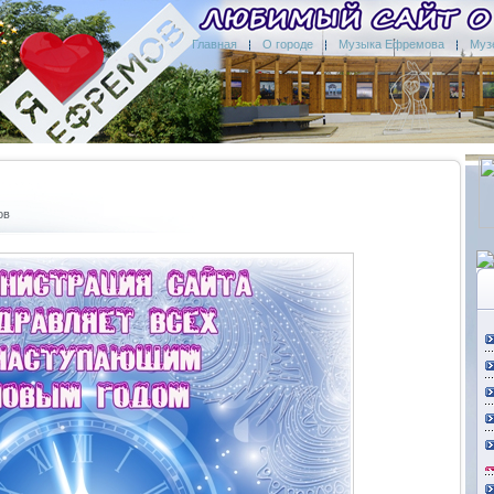
Главная
О городе
Музыка Ефремова
Муз
ов