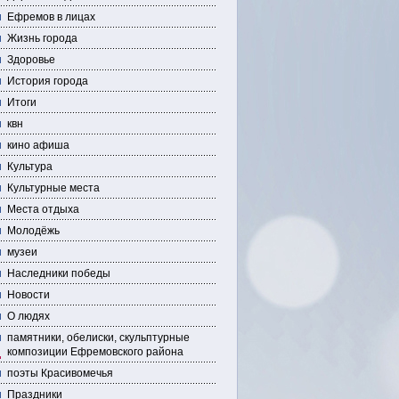
Ефремов в лицах
Жизнь города
Здоровье
История города
Итоги
квн
кино афиша
Культура
Культурные места
Места отдыха
Молодёжь
музеи
Наследники победы
Новости
О людях
памятники, обелиски, скульптурные
композиции Ефремовского района
поэты Красивомечья
Праздники