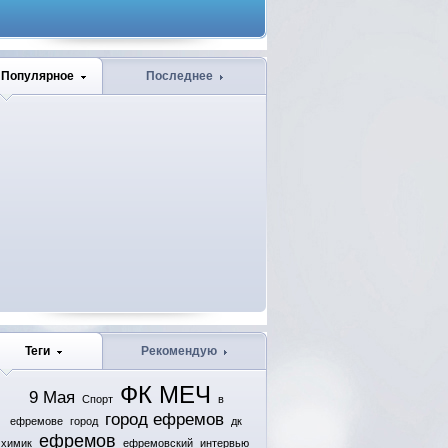
Популярное
Последнее
Теги
Рекомендую
ФК МЕЧ
9 Мая
Спорт
в
город ефремов
ефремове
город
дк
ефремов
химик
ефремовский
интервью