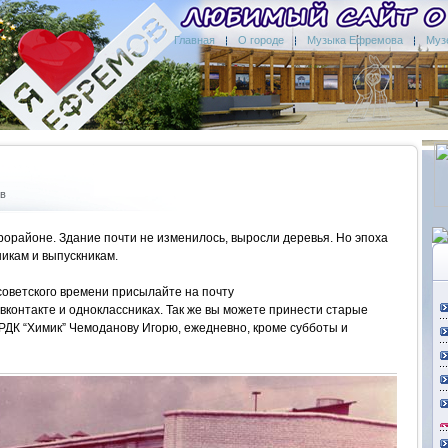
Главная
О городе
Музыка Ефремова
Муз
ов
районе. Здание почти не изменилось, выросли деревья. Но эпоха
никам и выпускникам.
советского времени присылайте на почту
 вконтакте и одноклассниках. Так же вы можете принести старые
в РДК “Химик” Чемоданову Игорю, ежедневно, кроме субботы и