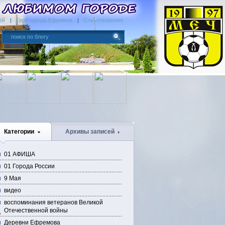
ей
Герб города Ефремов
Стихотворения
Категории
Архивы записей
01 АФИША
01 Города России
9 Мая
видео
воспоминания ветеранов Великой
Отечественной войны
Деревни Ефремова