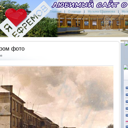
Главная
О городе
Музыка Ефремова
Муз
аром фото
ов