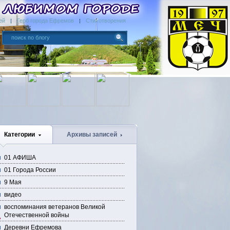
ей
Герб города Ефремов
Стихотворения
Категории
Архивы записей
01 АФИША
01 Города России
9 Мая
видео
воспоминания ветеранов Великой
Отечественной войны
Деревни Ефремова