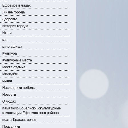
Ефремов в лицах
Жизнь города
Здоровье
История города
Итоги
квн
кино афиша
Культура
Культурные места
Места отдыха
Молодёжь
музеи
Наследники победы
Новости
О людях
памятники, обелиски, скульптурные
композиции Ефремовского района
поэты Красивомечья
Праздники