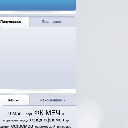
Популярное
Последнее
Теги
Рекомендую
ФК МЕЧ
9 Мая
Спорт
в
город ефремов
ефремове
город
дк
ефремов
химик
ефремовский
интервью